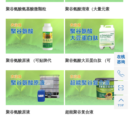
聚谷氨酸氨基酸微颗粒
聚谷氨酸清液（大量元素
在线
聚谷氨酸原液 （可贴牌代
聚谷氨酸大豆蛋白肽 （可
咨询
1
TOP
聚谷氨酸原液
超能聚谷复合液