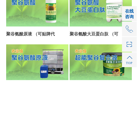
在线
咨询
1
聚谷氨酸原液 （可贴牌代
聚谷氨酸大豆蛋白肽 （可
TOP
聚谷氨酸原液
超能聚谷复合液